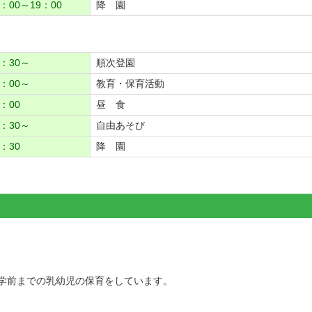
：00～19：00
降 園
8：30～
順次登園
9：00～
教育・保育活動
：00
昼 食
2：30～
自由あそび
：30
降 園
学前までの乳幼児の保育をしています。