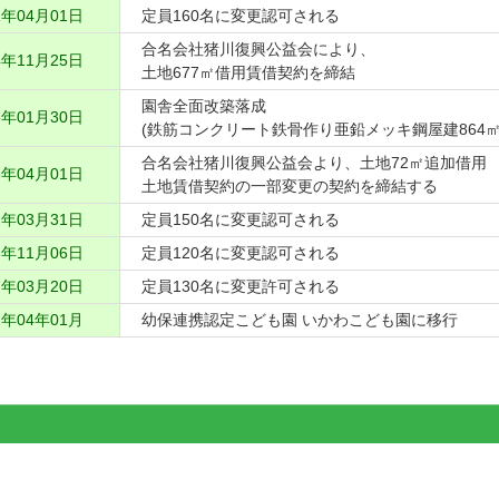
年04月01日
定員160名に変更認可される
合名会社猪川復興公益会により、
年11月25日
土地677㎡借用賃借契約を締結
園舎全面改築落成
年01月30日
(鉄筋コンクリート鉄骨作り亜鉛メッキ鋼屋建864㎡
合名会社猪川復興公益会より、土地72㎡追加借用
年04月01日
土地賃借契約の一部変更の契約を締結する
年03月31日
定員150名に変更認可される
年11月06日
定員120名に変更認可される
年03月20日
定員130名に変更許可される
年04年01月
幼保連携認定こども園 いかわこども園に移行