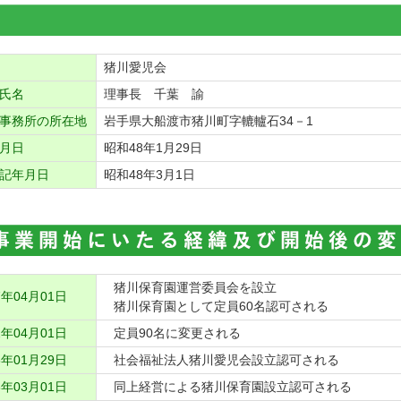
猪川愛児会
氏名
理事長 千葉 諭
事務所の所在地
岩手県大船渡市猪川町字轆轤石34－1
月日
昭和48年1月29日
記年月日
昭和48年3月1日
猪川保育園運営委員会を設立
年04月01日
猪川保育園として定員60名認可される
年04月01日
定員90名に変更される
年01月29日
社会福祉法人猪川愛児会設立認可される
年03月01日
同上経営による猪川保育園設立認可される